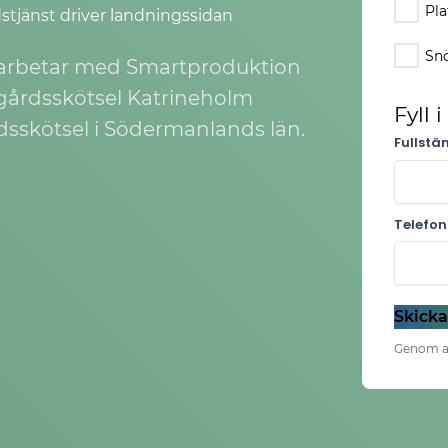
Pla
tjänst driver landningssidan
Snö
marbetar med Smartproduktion
gårdsskötsel Katrineholm
Fyll 
sskötsel i Södermanlands län.
Fullstä
Telefo
Skicka
Genom at