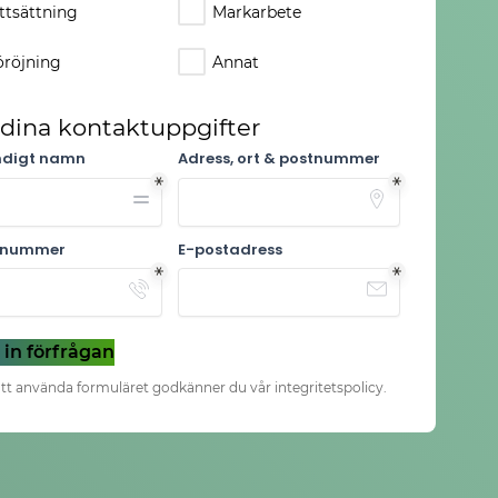
ttsättning
Markarbete
röjning
Annat
i dina kontaktuppgifter
ndigt namn
Adress, ort & postnummer
nnummer
E-postadress
 in förfrågan
t använda formuläret godkänner du vår integritetspolicy.