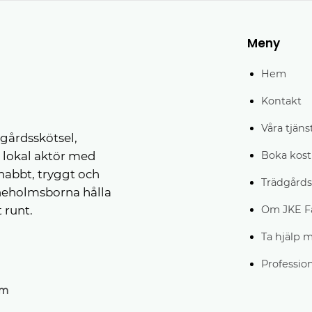
Meny
Hem
Kontakt
Våra tjäns
gårdsskötsel,
Boka kostn
n lokal aktör med
snabbt, tryggt och
Trädgårds
rineholmsborna hålla
Om JKE Fa
 runt.
Ta hjälp 
Professio
lm