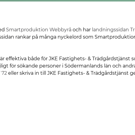
ed
Smartproduktion Webbyrå
och har
landningssidan
T
ssidan rankar på många nyckelord som Smartproduktion 
är effektiva både för JKE Fastighets- & Trädgårdstjänst
igt för sökande personer i Södermanlands län och andra 
 72
eller skriva in till JKE Fastighets- & Trädgårdstjäns