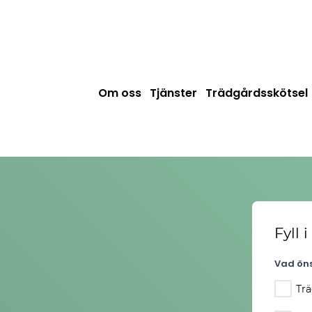
Om oss
Tjänster
Trädgårdsskötsel
Fyll 
Vad öns
Trä