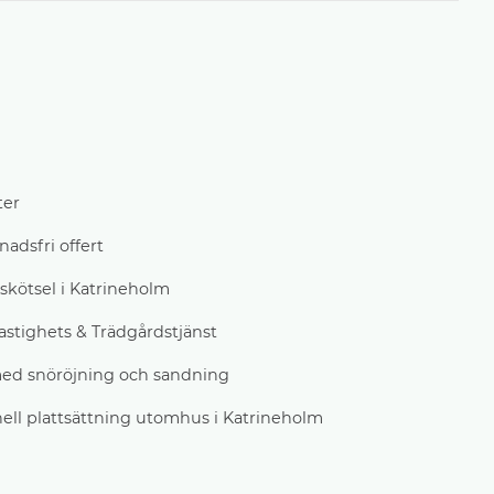
ter
adsfri offert
skötsel i Katrineholm
stighets & Trädgårdstjänst
med snöröjning och sandning
nell plattsättning utomhus i Katrineholm